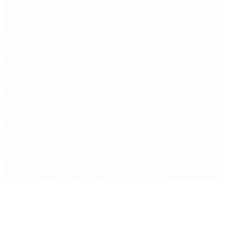
Lo más visto
Hernán Lacunza se anotó en la carrera electoral del
PRO: “La intención es competir”
Murió Jorge Messi, el padre de Lionel Messi: así fue
su figura crucial en la carrera del capitán argentino
Qué cobra cada beneficiario de ANSES el 14 de
agosto, según el calendario oficial
Fentanilo contaminado: liberaron a dos
exfuncionarias de ANMAT tras pagar una caución
de $150 millones
Copyright 2025 © Todos los derechos reservados