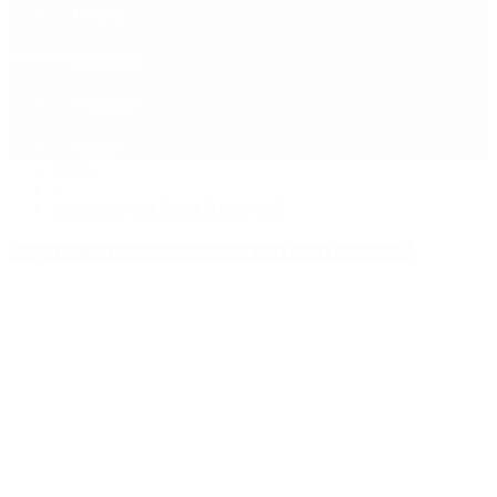
Política
Contactenos
8 de agosto, 2026
Economía
Sociedad
Quiénes Somos
Mundo
Inicio
>
derrumbe del Hotel Dubrovnik
Etiquetas Archivadas: derrumbe del Hotel Dubrovnik