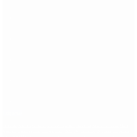
Etiquetas
Escándalo
Polemica
Gobierno
coronavirus
tensión
Elecciones
Alberto Fernandez
Macri
Argentina
cristina kirchner
mauricio macri
Dolar
FMI
Economia
Diputados
Cambiemos
Salud
PASO
Milei
Senado
juntos por el cambio
casos
inflacion
Congreso
CFK