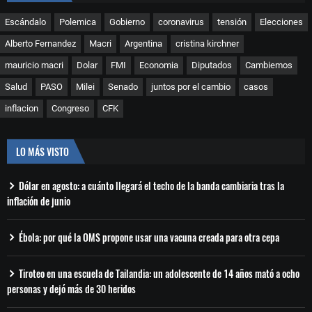
Escándalo
Polemica
Gobierno
coronavirus
tensión
Elecciones
Alberto Fernandez
Macri
Argentina
cristina kirchner
mauricio macri
Dolar
FMI
Economia
Diputados
Cambiemos
Salud
PASO
Milei
Senado
juntos por el cambio
casos
inflacion
Congreso
CFK
LO MÁS VISTO
Dólar en agosto: a cuánto llegará el techo de la banda cambiaria tras la
inflación de junio
Ébola: por qué la OMS propone usar una vacuna creada para otra cepa
Tiroteo en una escuela de Tailandia: un adolescente de 14 años mató a ocho
personas y dejó más de 30 heridos