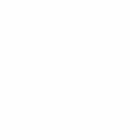
PRO: “La intención es competir”
u figura crucial en la carrera del capitán argentino