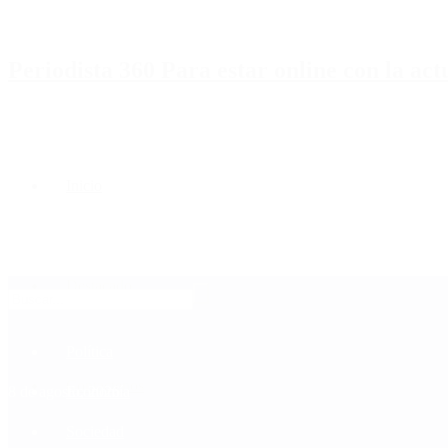
Periodista 360 Para estar online con la ac
Inicio
Destacado
Política
Contactenos
8 de agosto, 2026
Economía
Sociedad