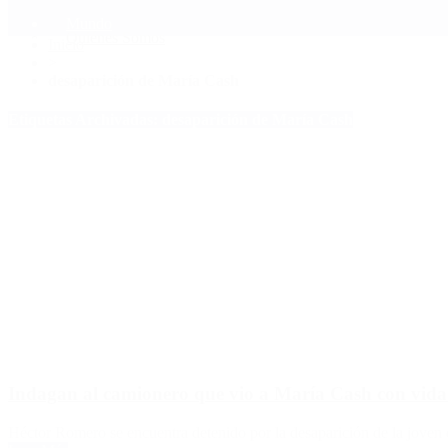
Mundo
Quiénes Somos
Inicio
>
desaparición de María Cash
Etiquetas Archivadas: desaparición de María Cash
Indagan al camionero que vio a María Cash con vida
Héctor Romero se encuentra detenido por la desaparición de la joven 