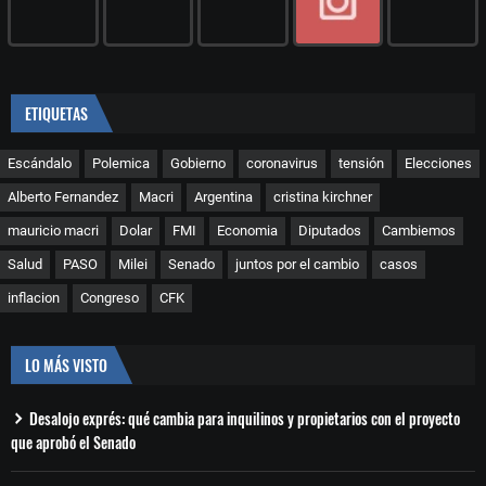
ETIQUETAS
Escándalo
Polemica
Gobierno
coronavirus
tensión
Elecciones
Alberto Fernandez
Macri
Argentina
cristina kirchner
mauricio macri
Dolar
FMI
Economia
Diputados
Cambiemos
Salud
PASO
Milei
Senado
juntos por el cambio
casos
inflacion
Congreso
CFK
LO MÁS VISTO
Desalojo exprés: qué cambia para inquilinos y propietarios con el proyecto
que aprobó el Senado