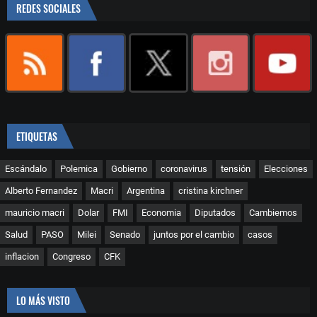
REDES SOCIALES
ETIQUETAS
Escándalo
Polemica
Gobierno
coronavirus
tensión
Elecciones
Alberto Fernandez
Macri
Argentina
cristina kirchner
mauricio macri
Dolar
FMI
Economia
Diputados
Cambiemos
Salud
PASO
Milei
Senado
juntos por el cambio
casos
inflacion
Congreso
CFK
LO MÁS VISTO