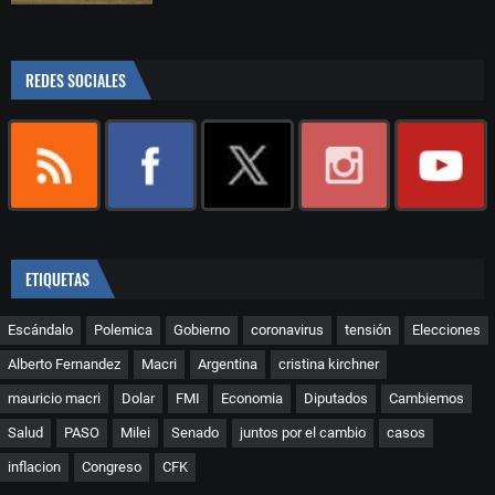
REDES SOCIALES
ETIQUETAS
Escándalo
Polemica
Gobierno
coronavirus
tensión
Elecciones
Alberto Fernandez
Macri
Argentina
cristina kirchner
mauricio macri
Dolar
FMI
Economia
Diputados
Cambiemos
Salud
PASO
Milei
Senado
juntos por el cambio
casos
inflacion
Congreso
CFK