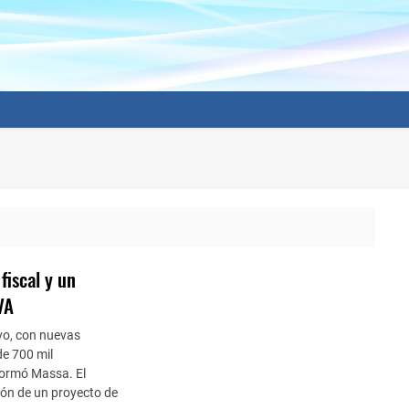
fiscal y un
VA
vo, con nuevas
de 700 mil
formó Massa. El
ón de un proyecto de