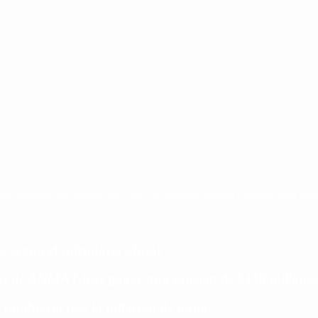
ntina
cristina kirchner
mauricio macri
Dolar
FMI
Economia
Diputados
Cambiemos
Salud
PAS
 según el calendario oficial
ias de ANMAT tras pagar una caución de $150 millones
 cambiaria tras la inflación de junio