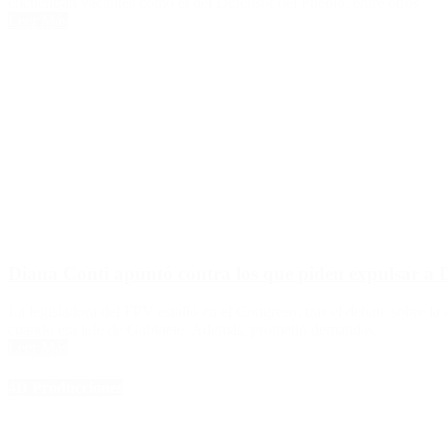
encuentran vacantes como el del Defensor del Pueblo, entre otros.
Leer Más
Diana Conti apuntó contra los que piden expulsar a 
La legisladora del FPV estalló en el Congreso, tras el debate sobre la
cuando era jefe de Gabinete. Además, prometió demandas.
Leer Más
4D Producciones