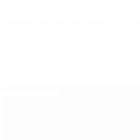
Periodista 360 Para estar online con la ac
Inicio
Destacado
Política
Contactenos
8 de agosto, 2026
Economía
Sociedad