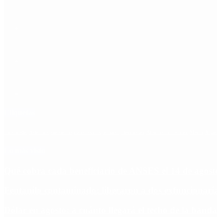
Etiquetas
Escándalo
Polemica
Gobierno
coronavirus
tensión
Elecciones
Alberto Fernandez
Macri
Arge
Lo más visto
Qué cobra cada beneficiario de ANSES el 14 de agosto,
Fentanilo contaminado: liberaron a dos exfuncionar
Dólar en agosto: a cuánto llegará el techo de la banda