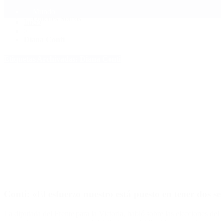
Mundo
Quiénes Somos
Inicio
>
Diana Conti
Etiquetas Archivadas: Diana Conti
Conti: «El esfuerzo nuestro está puesto en tener dos 
La diputada del Frente para la Victoria, habló sobre las elecciones del