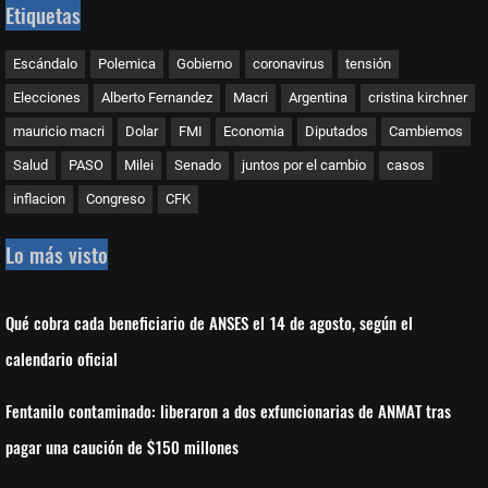
Etiquetas
Escándalo
Polemica
Gobierno
coronavirus
tensión
Elecciones
Alberto Fernandez
Macri
Argentina
cristina kirchner
mauricio macri
Dolar
FMI
Economia
Diputados
Cambiemos
Salud
PASO
Milei
Senado
juntos por el cambio
casos
inflacion
Congreso
CFK
Lo más visto
Qué cobra cada beneficiario de ANSES el 14 de agosto, según el
calendario oficial
Fentanilo contaminado: liberaron a dos exfuncionarias de ANMAT tras
pagar una caución de $150 millones