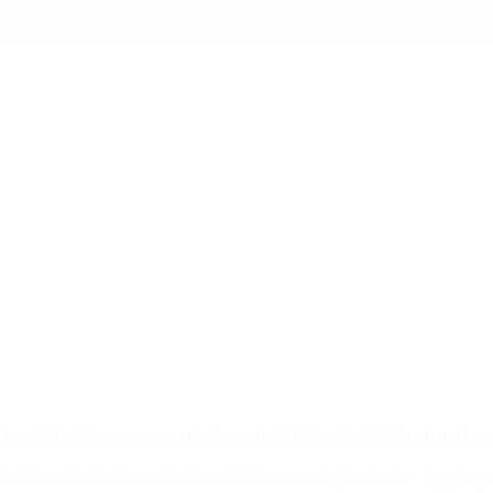
 los subsidios, como pregonan Milei o Bullrich, puede e
 bajarse del subsidio» al boleto del tren y el colectivo porque si se lo 