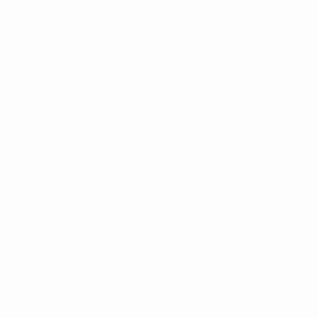
ntina
cristina kirchner
mauricio macri
Dolar
FMI
Economia
Diputados
Cambiemos
Salud
PAS