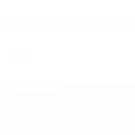
Periodista 360 Para estar online con la ac
Inicio
Destacado
Política
Contactenos
7 de agosto, 2026
Economía
Sociedad