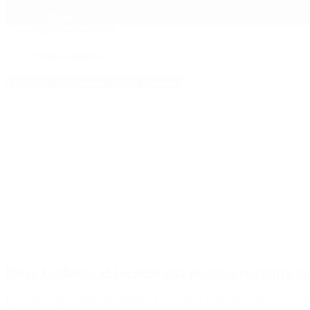
Mundo
Quiénes Somos
Inicio
>
Diego Giuliano
Etiquetas Archivadas: Diego Giuliano
Diego Giuliano: «Si se tiene una posición en contra de
El ministro de Transporte sugirió al votante del libertario que «debería