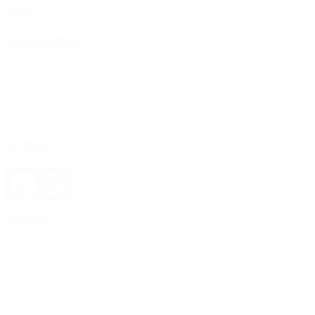
Transporte, Diego Giuliano, dirigió un particular mensaje al votante 
Leer Más
4D Producciones
Seguinos
Facebook