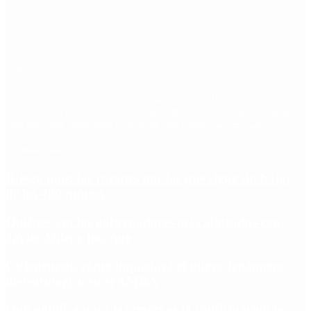
Etiquetas
Escándalo
Polemica
Gobierno
coronavirus
tensión
Elecciones
Alberto Fernandez
Macri
Argentina
cristina kirchner
mauricio macri
Dolar
FMI
Economia
Diputados
Cambiemos
Salud
PASO
Milei
Senado
juntos por el cambio
casos
inflacion
Congreso
CFK
Lo más visto
Riesgo país: las razones por las que sigue sin bajar
de los 400 puntos
Quiénes son los gobernadores más alineados con
Javier Milei y por qué
Ciclogénesis: cómo impactará el nuevo fenómeno
meteorológico en el AMBA
Qué significa para las reservas la confirmación la