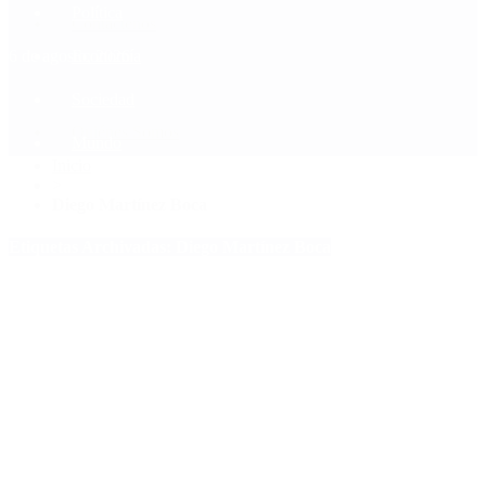
Política
Contactenos
6 de agosto, 2026
Economía
Sociedad
Quiénes Somos
Mundo
Inicio
>
Diego Martínez Boca
Etiquetas Archivadas: Diego Martínez Boca