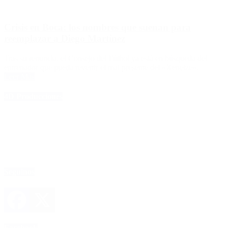
Crisis en Boca: los nombres que suenan para
reemplazar a Diego Martínez
Tras su renuncia, el Consejo del Fútbol ya está en búsqueda del
entrenador que pueda revertir el mal presente del «Xeneize».
Leer Más
4D Producciones
Seguinos
Facebook