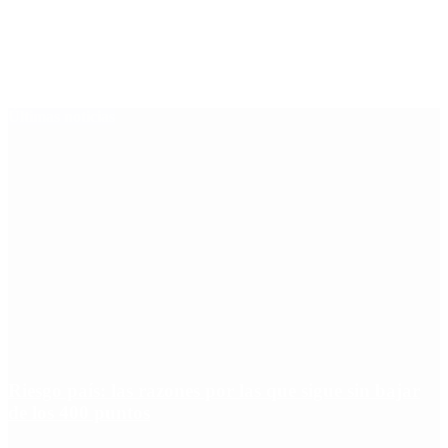
Últimas noticias
Riesgo país: las razones por las que sigue sin bajar
de los 400 puntos