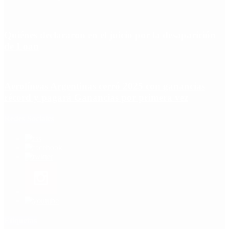
Quiénes declararon en el juicio por la desaparición
de Loan
Aerolíneas Argentinas cerró 2025 con ganancias
récord y pagará Ganancias por primera vez
Redes Sociales
Etiquetas