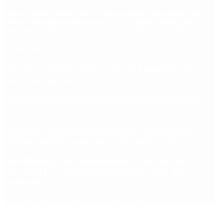
Escándalo
Polemica
Gobierno
coronavirus
tensión
Elecciones
Alberto Fernandez
Macri
Argentina
cristina kirchner
mauricio macri
Dolar
FMI
Economia
Diputados
Cambiemos
Salud
PASO
Milei
Senado
juntos por el cambio
casos
inflacion
Congreso
CFK
Lo más visto
Qué dijo Candela Arizaga tras el escándalo con
Facundo Moyano
Quiénes declararon en el juicio por la desaparición
de Loan
Aerolíneas Argentinas cerró 2025 con ganancias
récord y pagará Ganancias por primera vez
Desalojos exprés, expropiaciones y escrituras: las
claves del proyecto de propiedad privada del
Gobierno
Copyright 2025 © Todos los derechos reservados