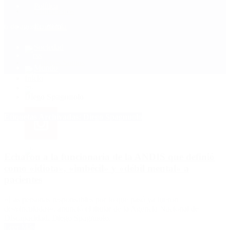
Política
Contactenos
6 de agosto, 2026
Economía
Sociedad
Quiénes Somos
Mundo
Inicio
>
Diego Spagnuolo
Etiquetas Archivadas: Diego Spagnuolo
Echaron a la funcionaria de la ANDIS que definió
como «idiota», «imbécil» y «débil mental» a
pacientes
«Las personas responsables por lo que pasó ya fueron
desvinculadas», anunció el titular de la Agencia Nacional de
Discapacidad, Diego Spagnuolo.
Leer Más