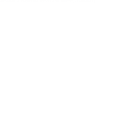
e atendían a Maradona previo a su muerte, continúan […]