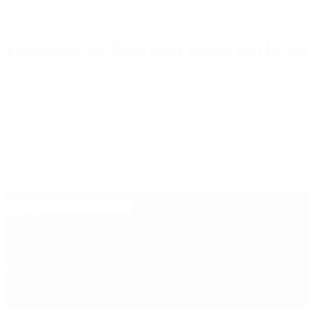
Periodista 360 Para estar online con la ac
Inicio
Destacado
Política
Contactenos
6 de agosto, 2026
Economía
Sociedad