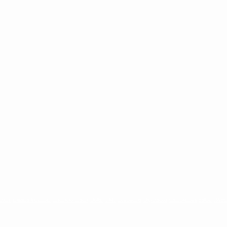
ntina
cristina kirchner
mauricio macri
Dolar
FMI
Economia
Diputados
Cambiemos
Salud
PAS