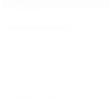
Mundo
Quiénes Somos
Inicio
>
Dieguito Fernando
Etiquetas Archivadas: Dieguito Fernando
La indignación de Verónica Ojeda por la carta documen
La ex pareja de Diego Maradona se expresó por la notificación que le l