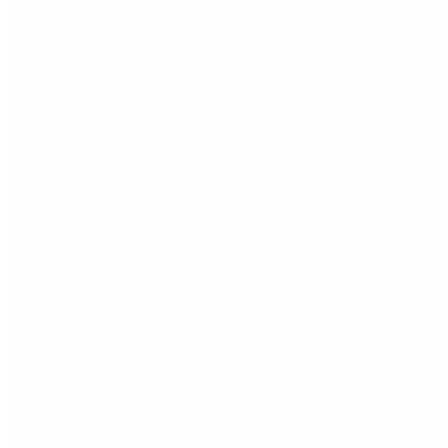
Quiénes son los gobernadores más alineados con Javie
Ciclogénesis: cómo impactará el nuevo fenómeno met
Redes Sociales