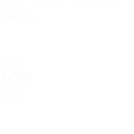
Justicia avanza para determinar la responsabilidad de los médicos qu
Leer Más
4D Producciones
Seguinos
Facebook