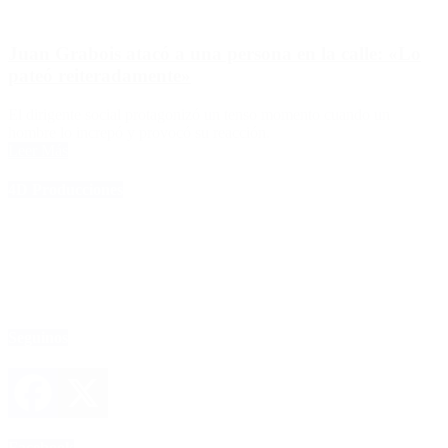
Juan Grabois atacó a una persona en la calle: «Lo
pateó reiteradamente»
El dirigente social protagonizó un tenso momento cuando un
hombre lo increpó y provocó su reacción.
Leer Más
4D Producciones
Seguinos
Facebook