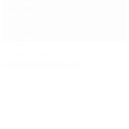
Política
Contactenos
6 de agosto, 2026
Economía
Sociedad
Quiénes Somos
Mundo
Inicio
>
escrache a Grabois
Etiquetas Archivadas: escrache a Grabois