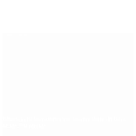
Últimas noticias
Riesgo país: las razones por las que sigue sin bajar
de los 400 puntos