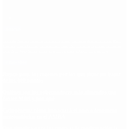
Etiquetas
Escándalo
Polemica
Gobierno
coronavirus
tensión
Elecciones
Alberto Fernandez
Macri
Argentina
cristina kirchner
mauricio macri
Dolar
FMI
Economia
Diputados
Cambiemos
Salud
PASO
Milei
Senado
juntos por el cambio
casos
inflacion
Congreso
CFK
Lo más visto
Riesgo país: las razones por las que sigue sin bajar
de los 400 puntos
Quiénes son los gobernadores más alineados con
Javier Milei y por qué
Ciclogénesis: cómo impactará el nuevo fenómeno
meteorológico en el AMBA
Qué significa para las reservas la confirmación la