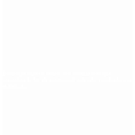
Desalojos exprés: cuáles son los cambios que
introduce la ley de propiedad privada aprobada por
el Senado