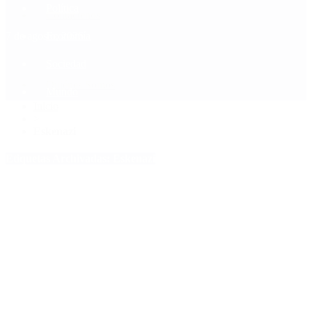
Política
Contactenos
7 de agosto, 2026
Economía
Sociedad
Quiénes Somos
Mundo
Inicio
>
Eskenazi
Etiquetas Archivadas: Eskenazi