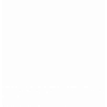
Etiquetas
Escándalo
Polemica
Gobierno
coronavirus
tensión
Elecciones
Alberto Fernandez
Macri
Argentina
cristina kirchner
mauricio macri
Dolar
FMI
Economia
Diputados
Cambiemos
Salud
PASO
Milei
Senado
juntos por el cambio
casos
inflacion
Congreso
CFK
Lo más visto
Desalojos exprés: cuáles son los cambios que
introduce la ley de propiedad privada aprobada por
el Senado
Qué dijo Candela Arizaga tras el escándalo con