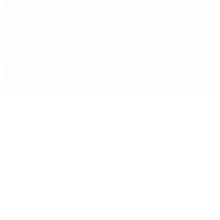
Facundo Moyano
Quiénes declararon en el juicio por la desaparición
de Loan
Aerolíneas Argentinas cerró 2025 con ganancias
récord y pagará Ganancias por primera vez
Copyright 2025 © Todos los derechos reservados