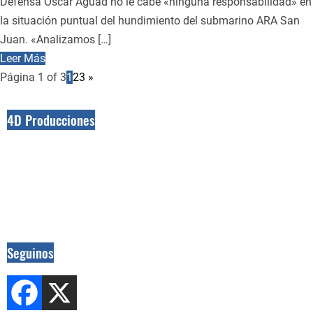
Defensa Oscar Aguad no le cabe «ninguna responsabilidad» en
la situación puntual del hundimiento del submarino ARA San
Juan. «Analizamos […]
Leer Más
Página 1 of 3
1
2
3
»
4D Producciones
Seguinos