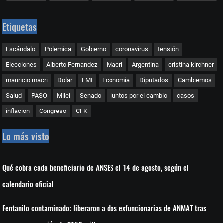
Etiquetas
Escándalo
Polemica
Gobierno
coronavirus
tensión
Elecciones
Alberto Fernandez
Macri
Argentina
cristina kirchner
mauricio macri
Dolar
FMI
Economia
Diputados
Cambiemos
Salud
PASO
Milei
Senado
juntos por el cambio
casos
inflacion
Congreso
CFK
Lo más visto
Qué cobra cada beneficiario de ANSES el 14 de agosto, según el
calendario oficial
Fentanilo contaminado: liberaron a dos exfuncionarias de ANMAT tras