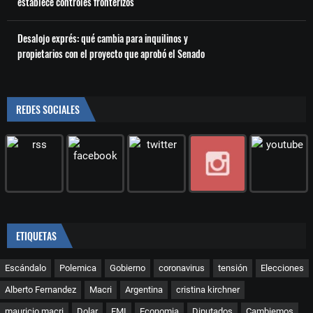
establece controles fronterizos
Desalojo exprés: qué cambia para inquilinos y
propietarios con el proyecto que aprobó el Senado
REDES SOCIALES
ETIQUETAS
Escándalo
Polemica
Gobierno
coronavirus
tensión
Elecciones
Alberto Fernandez
Macri
Argentina
cristina kirchner
mauricio macri
Dolar
FMI
Economia
Diputados
Cambiemos