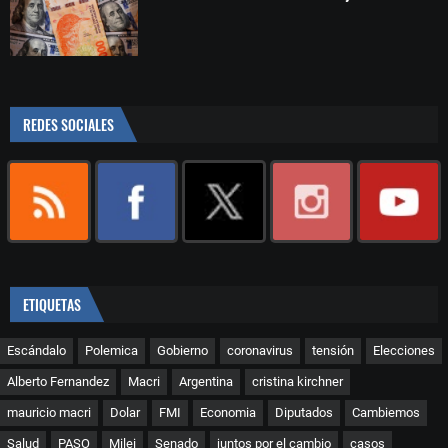
REDES SOCIALES
ETIQUETAS
Escándalo
Polemica
Gobierno
coronavirus
tensión
Elecciones
Alberto Fernandez
Macri
Argentina
cristina kirchner
mauricio macri
Dolar
FMI
Economia
Diputados
Cambiemos
Salud
PASO
Milei
Senado
juntos por el cambio
casos