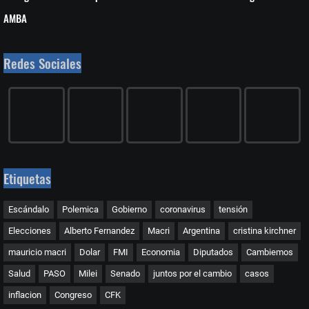
AMBA
Redes Sociales
Etiquetas
Escándalo
Polemica
Gobierno
coronavirus
tensión
Elecciones
Alberto Fernandez
Macri
Argentina
cristina kirchner
mauricio macri
Dolar
FMI
Economia
Diputados
Cambiemos
Salud
PASO
Milei
Senado
juntos por el cambio
casos
inflacion
Congreso
CFK