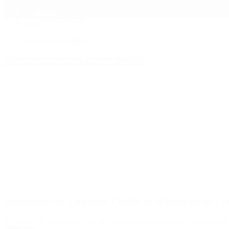
Mundo
Quiénes Somos
Inicio
>
Fernando Carillo
Etiquetas Archivadas: Fernando Carillo
Escándalo con Fernando Carillo en el Hotel de los F
Momento de furia se dió con el participante que no dudó en compartir s