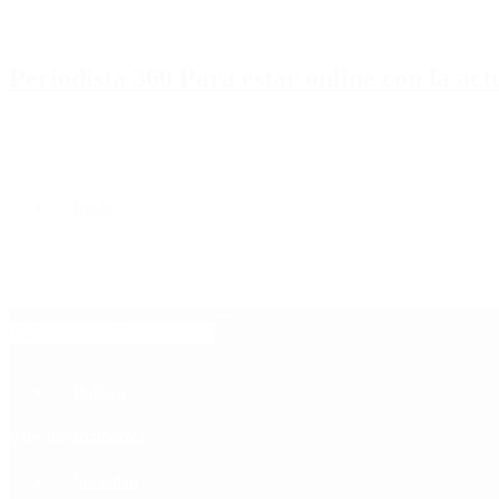
Periodista 360 Para estar online con la ac
Inicio
Destacado
Política
Contactenos
6 de agosto, 2026
Economía
Sociedad