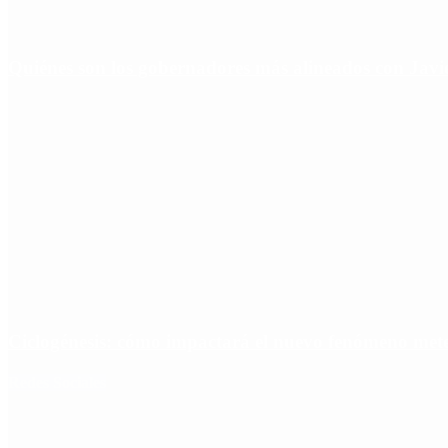
Quiénes son los gobernadores más alineados con Javie
Ciclogénesis: cómo impactará el nuevo fenómeno met
Redes Sociales