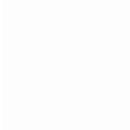
Etiquetas
Escándalo
Polemica
Gobierno
coronavirus
tensión
Elecciones
Alberto Fernandez
Macri
Arge
Lo más visto