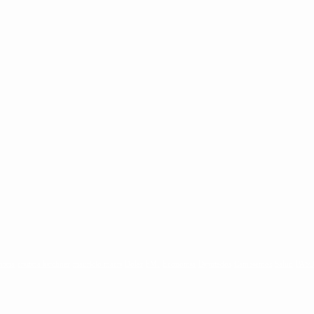
ntina
cristina kirchner
mauricio macri
Dolar
FMI
Economia
Diputados
Cambiemos
Salud
PAS