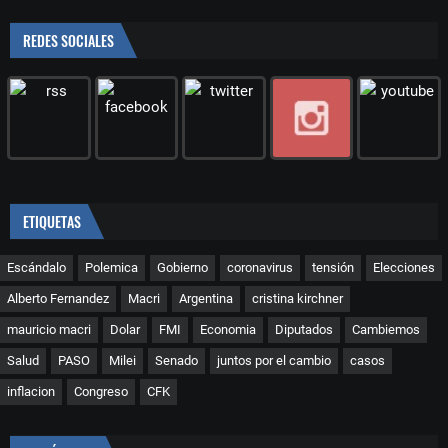
REDES SOCIALES
ETIQUETAS
Escándalo
Polemica
Gobierno
coronavirus
tensión
Elecciones
Alberto Fernandez
Macri
Argentina
cristina kirchner
mauricio macri
Dolar
FMI
Economia
Diputados
Cambiemos
Salud
PASO
Milei
Senado
juntos por el cambio
casos
inflacion
Congreso
CFK