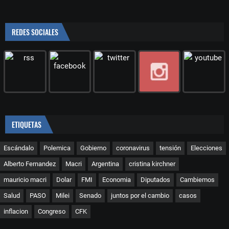
REDES SOCIALES
ETIQUETAS
Escándalo
Polemica
Gobierno
coronavirus
tensión
Elecciones
Alberto Fernandez
Macri
Argentina
cristina kirchner
mauricio macri
Dolar
FMI
Economia
Diputados
Cambiemos
Salud
PASO
Milei
Senado
juntos por el cambio
casos
inflacion
Congreso
CFK