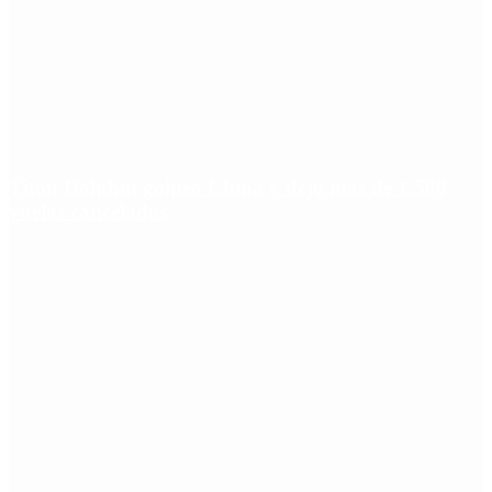
Tifón Dolphin golpeó China y dejó más de 1.500
vuelos cancelados