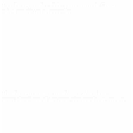
España responde a Italia por la crisis de Ceuta y
establece controles fronterizos
Desalojo exprés: qué cambia para inquilinos y
propietarios con el proyecto que aprobó el Senado
Redes Sociales