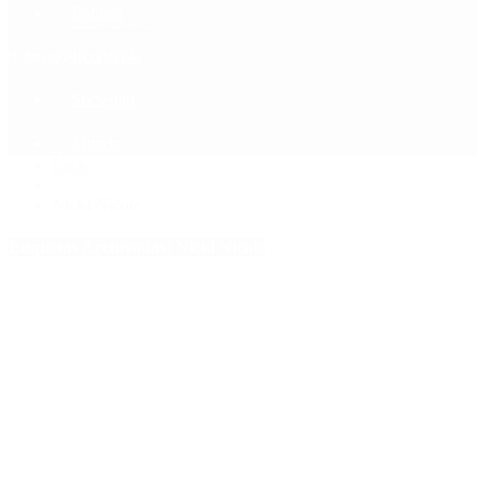
Política
Contactenos
9 de agosto, 2026
Economía
Sociedad
Quiénes Somos
Mundo
Inicio
>
Nicki Nicole
Etiquetas Archivadas: Nicki Nicole