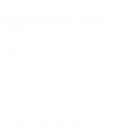
Grammy 2026 en vivo: a qué hora empieza la
ceremonia, dónde ver el evento y todos los
nominados
Nicki Nicole, Trueno, Fito Páez y Ca7riel & Paco Amoroso
representan a la música argentina entre los nominados.
Leer Más
Lionel Messi recibió la visita de dos famosos artistas
musicales en su casa de Rosario: quiénes son