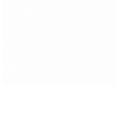
Lo más visto
Tifón Dolphin golpeó China y dejó más de 1.500
vuelos cancelados
España responde a Italia por la crisis de Ceuta y
establece controles fronterizos
Desalojo exprés: qué cambia para inquilinos y
propietarios con el proyecto que aprobó el Senado
“Fuerza Suma”: el nuevo movimiento de Osvaldo
Cornide que propone un plan de desarrollo para la
Argentina
Copyright 2025 © Todos los derechos reservados