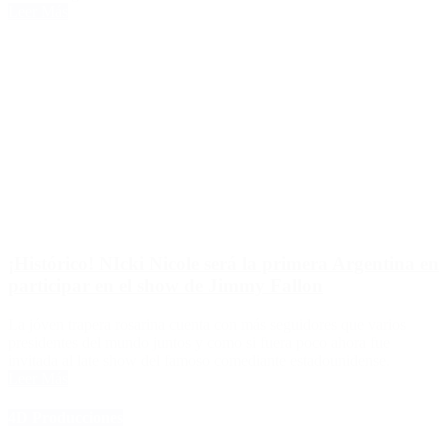
Leer Más
¡Histórico! NIcki Nicole será la primera Argentina en
participar en el show de Jimmy Fallon
La jóven trapera rosarina cuenta con más seguidores que varios
presidentes del mundo juntos y como si fuera poco ahora fue
invitada al late show del famoso comediante estadounidense.
Leer Más
4D Producciones