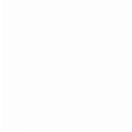
Etiquetas
Escándalo
Polemica
Gobierno
coronavirus
tensión
Elecciones
Alberto Fernandez
Macri
Argentina
cristina kirchner
mauricio macri
Dolar
FMI
Economia
Diputados
Cambiemos
Salud
PASO
Milei
Senado
juntos por el cambio
casos
inflacion
Congreso
CFK