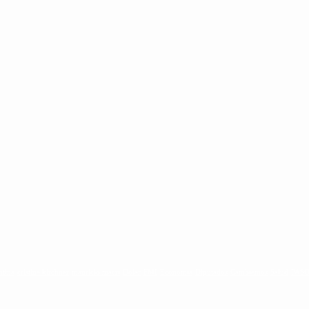
ntina
cristina kirchner
mauricio macri
Dolar
FMI
Economia
Diputados
Cambiemos
Salud
PAS