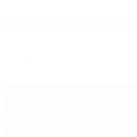
Periodista 360 Para estar online con la ac
Inicio
Destacado
Política
Contactenos
7 de agosto, 2026
Economía
Sociedad