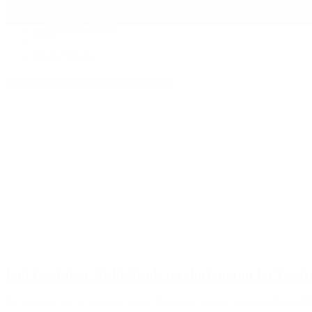
Mundo
Quiénes Somos
Inicio
>
Nicky Nicole
Etiquetas Archivadas: Nicky Nicole
Lali Espósito y Nicki Nicole revolucionaron La Voz A
Por primera vez se juntaron estas chicas que son las más populares de