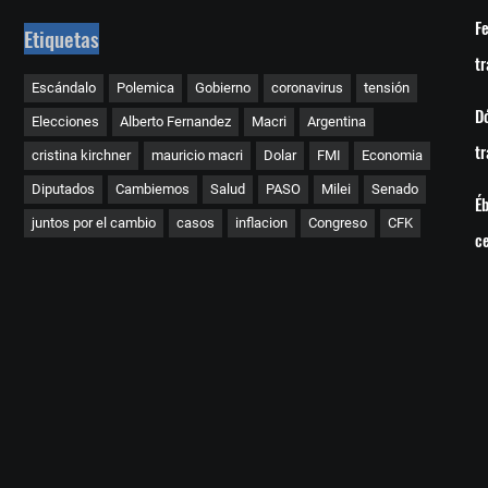
Fe
Etiquetas
tr
Escándalo
Polemica
Gobierno
coronavirus
tensión
Dó
Elecciones
Alberto Fernandez
Macri
Argentina
tr
cristina kirchner
mauricio macri
Dolar
FMI
Economia
Diputados
Cambiemos
Salud
PASO
Milei
Senado
Éb
juntos por el cambio
casos
inflacion
Congreso
CFK
c