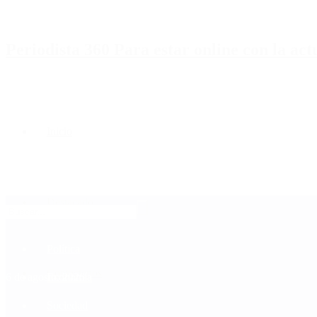
Periodista 360 Para estar online con la ac
Inicio
Destacado
Política
Contactenos
6 de agosto, 2026
Economía
Sociedad