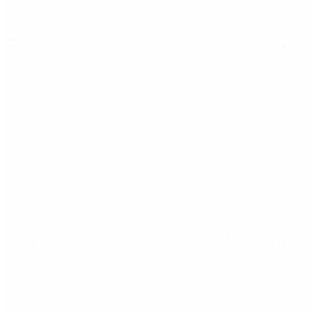
Quiénes son los gobernadores más alineados con Javie
Ciclogénesis: cómo impactará el nuevo fenómeno met
Redes Sociales