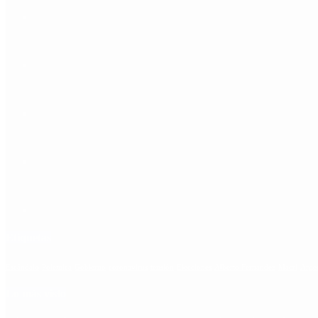
Etiquetas
Escándalo
Polemica
Gobierno
coronavirus
tensión
Elecciones
Alberto Fernandez
Macri
Arge
Lo más visto