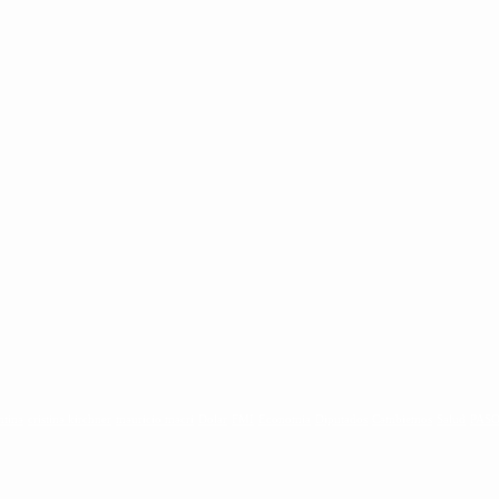
ntina
cristina kirchner
mauricio macri
Dolar
FMI
Economia
Diputados
Cambiemos
Salud
PAS