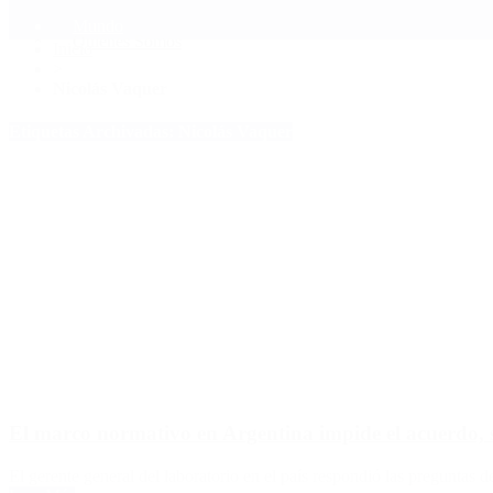
Mundo
Quiénes Somos
Inicio
>
Nicolás Vaquer
Etiquetas Archivadas: Nicolás Vaquer
El marco normativo en Argentina impide el acuerdo, 
El gerente general del laboratorio en el país respondió las preguntas d