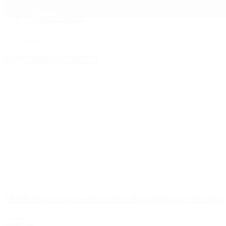
Mundo
Quiénes Somos
Inicio
>
niña
Etiquetas Archivadas: niña
Murió una nena de once años alcanzada por un rayo
La niña estaba a unos 40 metros de la pileta y el rayo impactó sobre u