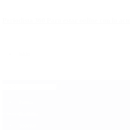
Periodista 360 Para estar online con la ac
Inicio
Destacado
Política
Contactenos
9 de agosto, 2026
Economía
Sociedad