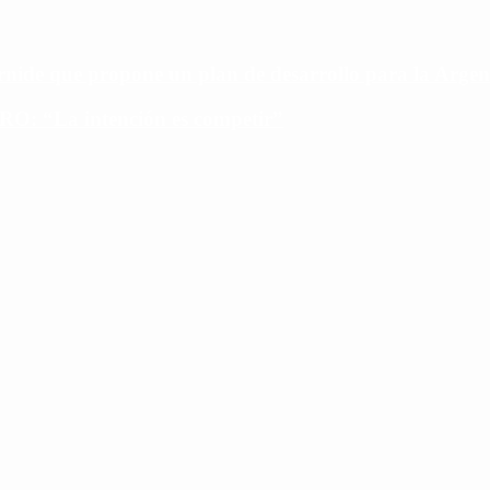
ide que propone un plan de desarrollo para la Argen
PRO: “La intención es competir”