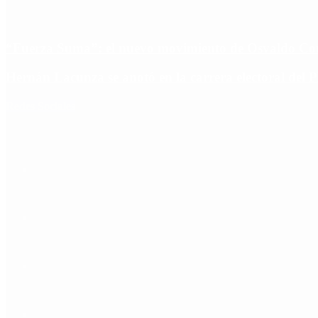
“Fuerza Suma”: el nuevo movimiento de Osvaldo Corn
Hernán Lacunza se anotó en la carrera electoral del 
Redes Sociales