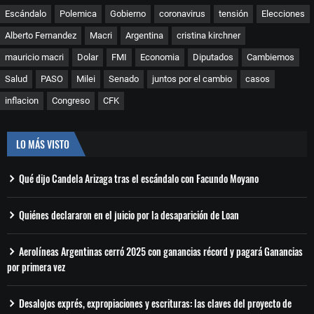
Escándalo
Polemica
Gobierno
coronavirus
tensión
Elecciones
Alberto Fernandez
Macri
Argentina
cristina kirchner
mauricio macri
Dolar
FMI
Economia
Diputados
Cambiemos
Salud
PASO
Milei
Senado
juntos por el cambio
casos
inflacion
Congreso
CFK
LO MÁS VISTO
Qué dijo Candela Arizaga tras el escándalo con Facundo Moyano
Quiénes declararon en el juicio por la desaparición de Loan
Aerolíneas Argentinas cerró 2025 con ganancias récord y pagará Ganancias
por primera vez
Desalojos exprés, expropiaciones y escrituras: las claves del proyecto de