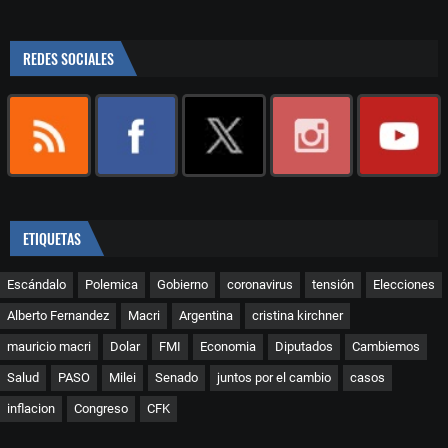
REDES SOCIALES
ETIQUETAS
Escándalo
Polemica
Gobierno
coronavirus
tensión
Elecciones
Alberto Fernandez
Macri
Argentina
cristina kirchner
mauricio macri
Dolar
FMI
Economia
Diputados
Cambiemos
Salud
PASO
Milei
Senado
juntos por el cambio
casos
inflacion
Congreso
CFK