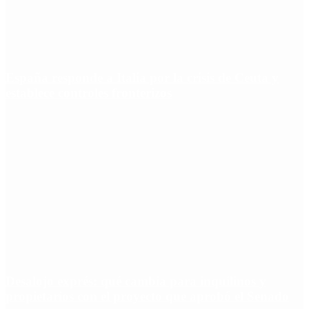
España responde a Italia por la crisis de Ceuta y
establece controles fronterizos
Desalojo exprés: qué cambia para inquilinos y
propietarios con el proyecto que aprobó el Senado