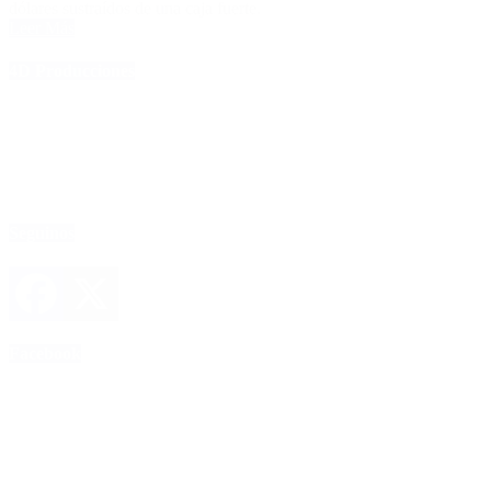
dólares sustraídos de una caja fuerte.
Leer Más
4D Producciones
Seguinos
Facebook