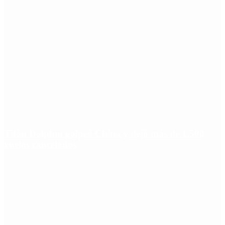
Tifón Dolphin golpeó China y dejó más de 1.500
vuelos cancelados