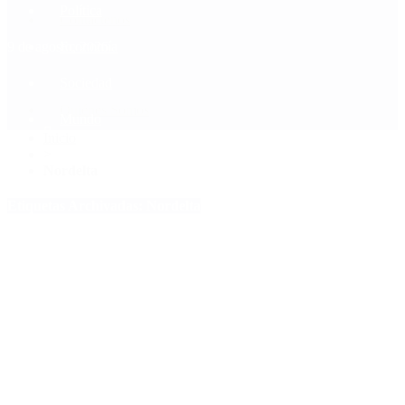
Política
Contactenos
9 de agosto, 2026
Economía
Sociedad
Quiénes Somos
Mundo
Inicio
>
Nordelta
Etiquetas Archivadas: Nordelta