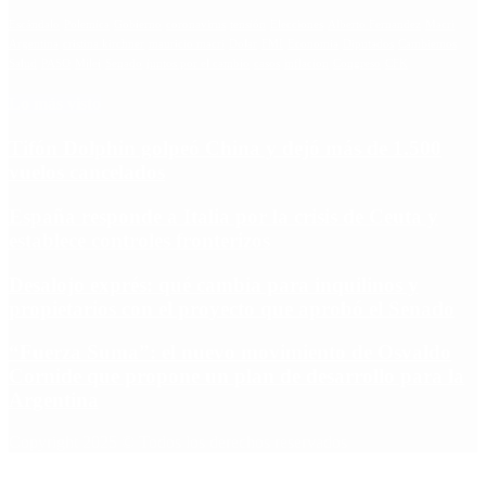
Escándalo
Polemica
Gobierno
coronavirus
tensión
Elecciones
Alberto Fernandez
Macri
Argentina
cristina kirchner
mauricio macri
Dolar
FMI
Economia
Diputados
Cambiemos
Salud
PASO
Milei
Senado
juntos por el cambio
casos
inflacion
Congreso
CFK
Lo más visto
Tifón Dolphin golpeó China y dejó más de 1.500
vuelos cancelados
España responde a Italia por la crisis de Ceuta y
establece controles fronterizos
Desalojo exprés: qué cambia para inquilinos y
propietarios con el proyecto que aprobó el Senado
“Fuerza Suma”: el nuevo movimiento de Osvaldo
Cornide que propone un plan de desarrollo para la
Argentina
Copyright 2025 © Todos los derechos reservados