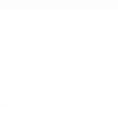
res»
acusaba de «doble discurso» por unos ahorros en dólares que figuraban e