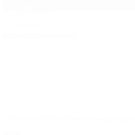
Mundo
Quiénes Somos
Inicio
>
noticias falsas
Etiquetas Archivadas: noticias falsas
Cafiero contra Bullrich: «Miente hasta en 280 caracte
El funcionario respondió a una publicación de la ex ministra, que lo 