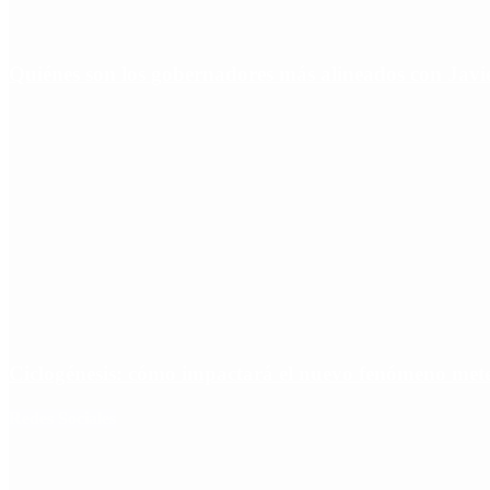
Quiénes son los gobernadores más alineados con Javie
Ciclogénesis: cómo impactará el nuevo fenómeno met
Redes Sociales