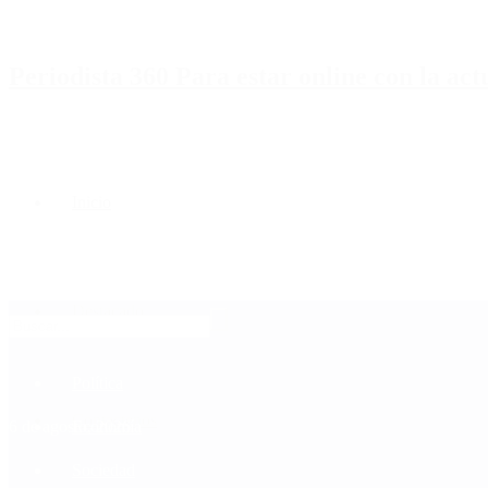
Periodista 360 Para estar online con la ac
Inicio
Destacado
Política
Contactenos
6 de agosto, 2026
Economía
Sociedad