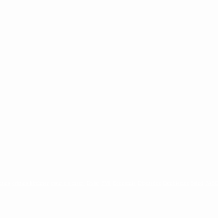
ntina
cristina kirchner
mauricio macri
Dolar
FMI
Economia
Diputados
Cambiemos
Salud
PAS