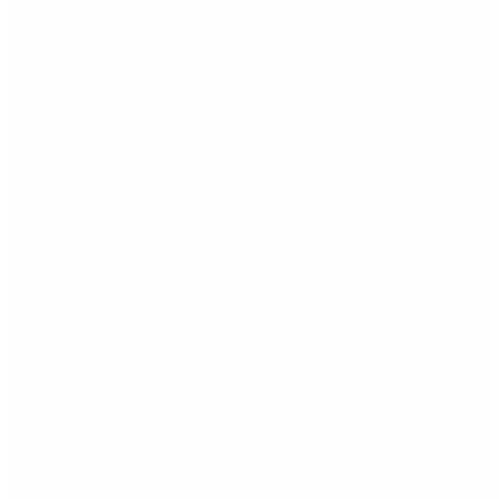
Etiquetas
Escándalo
Polemica
Gobierno
coronavirus
tensión
Elecciones
Alberto Fernandez
Macri
Arge
Lo más visto