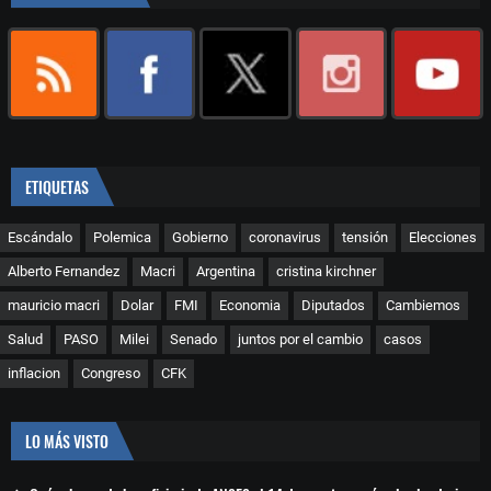
ETIQUETAS
Escándalo
Polemica
Gobierno
coronavirus
tensión
Elecciones
Alberto Fernandez
Macri
Argentina
cristina kirchner
mauricio macri
Dolar
FMI
Economia
Diputados
Cambiemos
Salud
PASO
Milei
Senado
juntos por el cambio
casos
inflacion
Congreso
CFK
LO MÁS VISTO