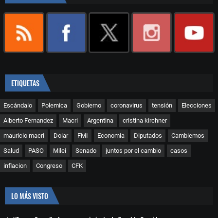
ETIQUETAS
Escándalo
Polemica
Gobierno
coronavirus
tensión
Elecciones
Alberto Fernandez
Macri
Argentina
cristina kirchner
mauricio macri
Dolar
FMI
Economia
Diputados
Cambiemos
Salud
PASO
Milei
Senado
juntos por el cambio
casos
inflacion
Congreso
CFK
LO MÁS VISTO