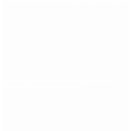
su figura crucial en la carrera del capitán argentino
Qué cobra cada beneficiario de ANSES el 14 de
agosto, según el calendario oficial