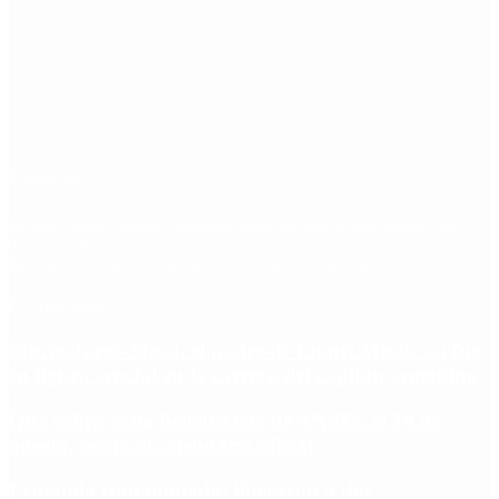
Etiquetas
Escándalo
Polemica
Gobierno
coronavirus
tensión
Elecciones
Alberto Fernandez
Macri
Argentina
cristina kirchner
mauricio macri
Dolar
FMI
Economia
Diputados
Cambiemos
Salud
PASO
Milei
Senado
juntos por el cambio
casos
inflacion
Congreso
CFK
Lo más visto
Murió Jorge Messi, el padre de Lionel Messi: así fue
su figura crucial en la carrera del capitán argentino
Qué cobra cada beneficiario de ANSES el 14 de
agosto, según el calendario oficial
Fentanilo contaminado: liberaron a dos