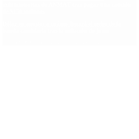
exfuncionarias de ANMAT tras pagar una caución
de $150 millones
Dólar en agosto: a cuánto llegará el techo de la
banda cambiaria tras la inflación de junio
Copyright 2025 © Todos los derechos reservados