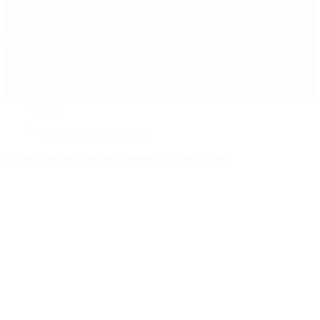
Política
Contactenos
8 de agosto, 2026
Economía
Sociedad
Quiénes Somos
Mundo
Inicio
>
Nuevos Medios de Pago
Etiquetas Archivadas: Nuevos Medios de Pago