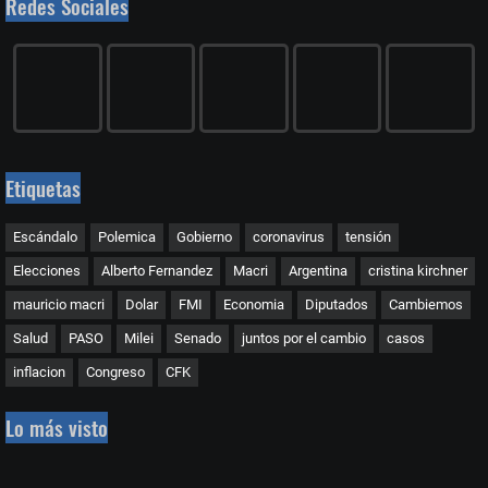
Redes Sociales
Etiquetas
Escándalo
Polemica
Gobierno
coronavirus
tensión
Elecciones
Alberto Fernandez
Macri
Argentina
cristina kirchner
mauricio macri
Dolar
FMI
Economia
Diputados
Cambiemos
Salud
PASO
Milei
Senado
juntos por el cambio
casos
inflacion
Congreso
CFK
Lo más visto