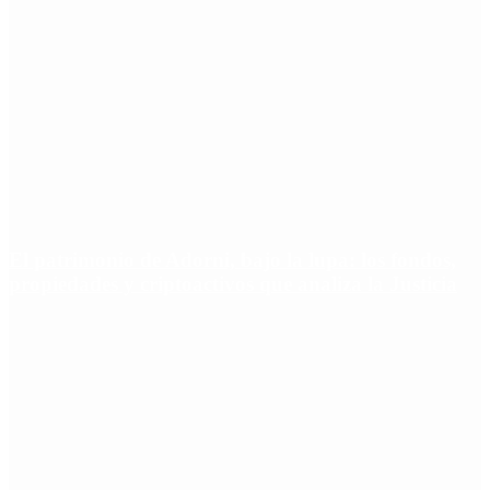
El patrimonio de Adorni, bajo la lupa: los fondos,
propiedades y criptoactivos que analiza la Justicia