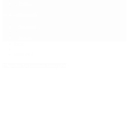
Política
Contactenos
10 de agosto, 2026
Economía
Sociedad
Quiénes Somos
Mundo
Inicio
>
Oasis gira
Etiquetas Archivadas: Oasis gira