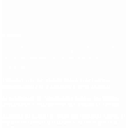
Etiquetas
Escándalo
Polemica
Gobierno
coronavirus
tensión
Elecciones
Alberto Fernandez
Macri
Argentina
cristina kirchner
mauricio macri
Dolar
FMI
Economia
Diputados
Cambiemos
Salud
PASO
Milei
Senado
juntos por el cambio
casos
inflacion
Congreso
CFK
Lo más visto
Inflación: por qué el dato de la Ciudad genera
preocupación por la medición a nivel nacional
El patrimonio de Adorni, bajo la lupa: los fondos,
propiedades y criptoactivos que analiza la Justicia
Tragedia en Santa Fe: quién era Fernando Cappi, el
experto en kitesurf que murió y su novia grabó el