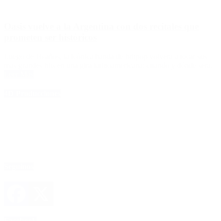
Oasis vuelve a la Argentina con dos recitales que
prometen ser históricos
Luego de 16 años, la icónica banda de britpop volverá a tocar sus
más grandes hits en una gira latinoamericana: cuándo y dónde será.
Leer Más
4D Producciones
Seguinos
Facebook