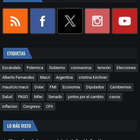
ETIQUETAS
Escándalo
Polemica
Gobierno
coronavirus
tensión
Elecciones
Alberto Fernandez
Macri
Argentina
cristina kirchner
mauricio macri
Dolar
FMI
Economia
Diputados
Cambiemos
Salud
PASO
Milei
Senado
juntos por el cambio
casos
inflacion
Congreso
CFK
LO MÁS VISTO