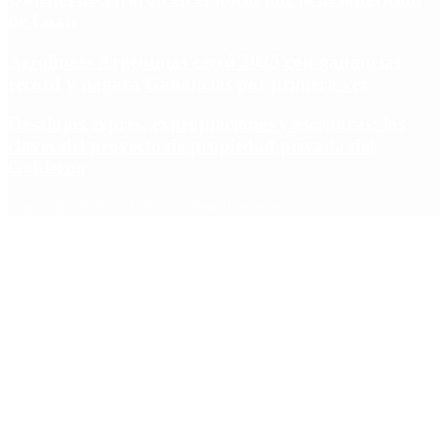
de Loan
Aerolíneas Argentinas cerró 2025 con ganancias
récord y pagará Ganancias por primera vez
Desalojos exprés, expropiaciones y escrituras: las
claves del proyecto de propiedad privada del
Gobierno
Copyright 2025 © Todos los derechos reservados