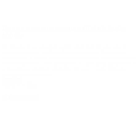
Detectan más operaciones entre OCA y la familia
Moyano
Un informe de un organismo estatal señala más vínculos entre la
empresa postal y la familia sindical. La Unidad de Información
Financiera (UIF) reveló nuevas transferencias que marcan el vínculo
entre la empresa de correo privado OCA y una cuenta que pertenece
a una empresa vinculada a la familia Moyano. Los movimientos
sospechosos suman casi […]
Leer Más
Página 1 of 2
1
2
»
4D Producciones