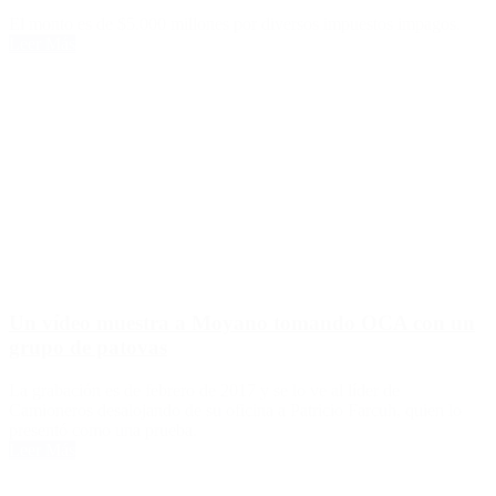
El monto es de $5.000 millones por diversos impuestos impagos.
Leer Más
Un vídeo muestra a Moyano tomando OCA con un
grupo de patovas
La grabación es de febrero de 2017 y se lo ve al líder de
Camioneros desalojando de su oficina a Patricio Farcuh, quien lo
presentó como una prueba.
Leer Más