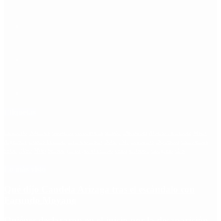
Etiquetas
Escándalo
Polemica
Gobierno
coronavirus
tensión
Elecciones
Alberto Fernandez
Macri
Argentina
cristina kirchner
mauricio macri
Dolar
FMI
Economia
Diputados
Cambiemos
Salud
PASO
Milei
Senado
juntos por el cambio
casos
inflacion
Congreso
CFK
Lo más visto
Qué dijo Candela Arizaga tras el escándalo con
Facundo Moyano
Quiénes declararon en el juicio por la desaparición