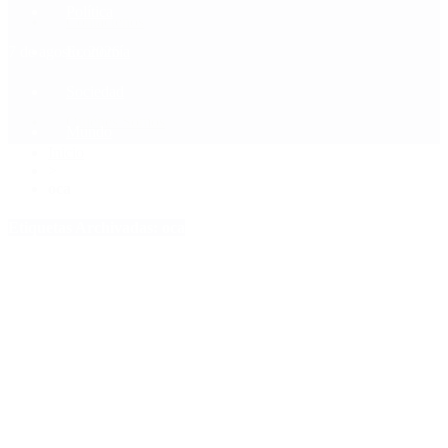
Política
Contactenos
7 de agosto, 2026
Economía
Sociedad
Quiénes Somos
Mundo
Inicio
>
oca
Etiquetas Archivadas: oca