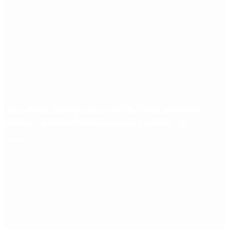
Aerolíneas Argentinas cerró 2025 con ganancias
récord y pagará Ganancias por primera vez
Redes Sociales