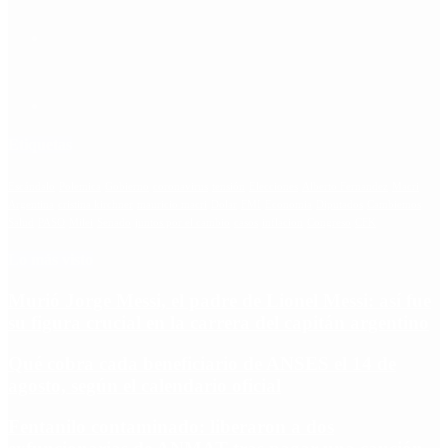
Etiquetas
Escándalo
Polemica
Gobierno
coronavirus
tensión
Elecciones
Alberto Fernandez
Macri
Argentina
cristina kirchner
mauricio macri
Dolar
FMI
Economia
Diputados
Cambiemos
Salud
PASO
Milei
Senado
juntos por el cambio
casos
inflacion
Congreso
CFK
Lo más visto
Murió Jorge Messi, el padre de Lionel Messi: así fue
su figura crucial en la carrera del capitán argentino
Qué cobra cada beneficiario de ANSES el 14 de
agosto, según el calendario oficial
Fentanilo contaminado: liberaron a dos