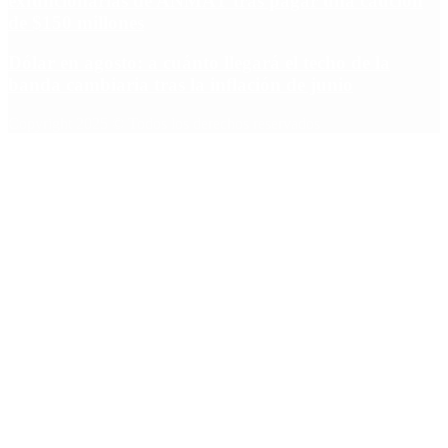
exfuncionarias de ANMAT tras pagar una caución
de $150 millones
Dólar en agosto: a cuánto llegará el techo de la
banda cambiaria tras la inflación de junio
Copyright 2025 © Todos los derechos reservados