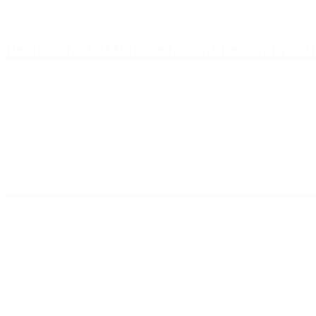
Periodista 360 Para estar online con la ac
Inicio
Destacado
Política
Contactenos
8 de agosto, 2026
Economía
Sociedad