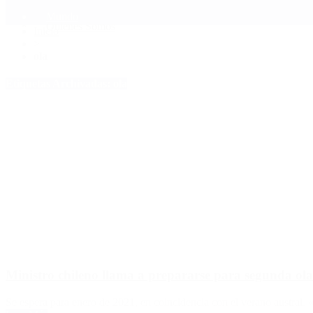
Mundo
Quiénes Somos
Inicio
>
ola
Etiquetas Archivadas: ola
Ministro chileno llama a prepararse para segunda ol
Se espera para enero de 2021, en coincidencia con el verano austral. «