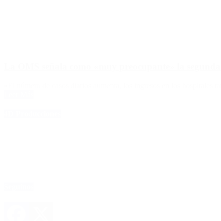
La OMS señala como «muy preocupante» la segunda 
«El número de casos diarios aumenta, los ingresos en los hospitales t
Leer Más
4D Producciones
Seguinos