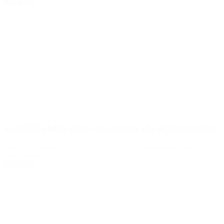
Leer Más
La OMS alertó sobre una tercera ola de coronavirus
Aseguraron que si Europa no prepara su infraestructura, se dará a pri
nuevamente.
Leer Más