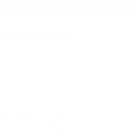
Mundo
Quiénes Somos
Inicio
>
Olavarría
Etiquetas Archivadas: Olavarría
Mauricio Macri rompió la cuarentena al reunirse con 
El expresidente debía permanecer aislado 14 días luego de regresar de 