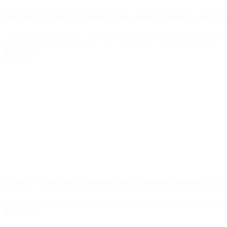
Olavarría: Macri encabeza una nueva marcha del «Sí,
«Hay una convicción no sólo de pensar en que podemos dar vuelta esta
dos semanas de los comicios. Este sábado a las 12 horas en el Paseo 
Leer Más
Macri: “Tres años y medio no es mucho tiempo para r
En Olavarría, el mandatario convocó a «seguir trabajando y ratificar e
Leer Más