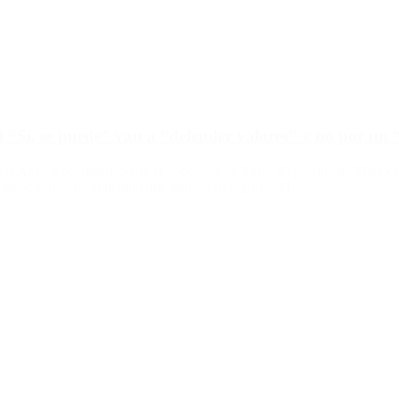
l “Sí, se puede” van a “defender valores” y no por un
enos Aires y acompañado de la gobernadora Vidal. El presidente Mauric
un «choripán», al tiempo que ratificó su seguridad […]