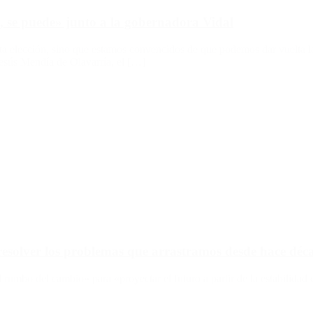
 se puede» junto a la gobernadora Vidal
 elección, sino que estamos convencidos de que podemos dar vuelta la h
Jesús Mendía de Olavarría, el […]
esolver los problemas que arrastramos desde hace déc
l rumbo del cambio» para «proyectar el futuro a partir de la estabilidad