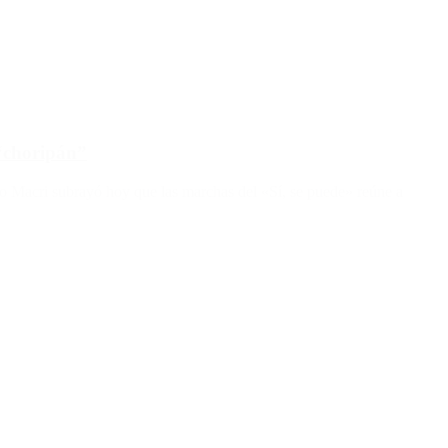
 “choripán”
io Macri subrayó hoy que las marchas del «Sí, se puede» reúne a