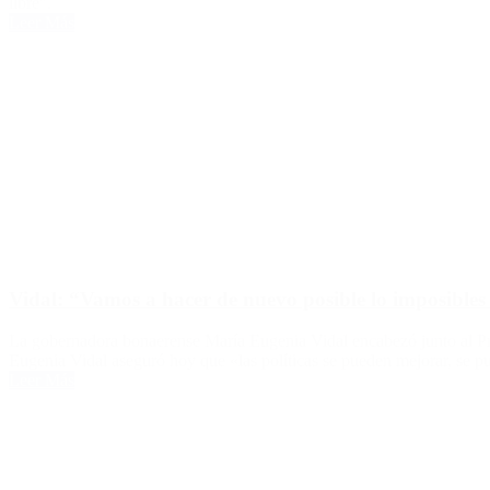
libre”.
Leer Más
Vidal: “Vamos a hacer de nuevo posible lo imposibles 
La gobernadora bonaerense María Eugenia Vidal encabezó junto al Pr
Eugenia Vidal aseguró hoy que «las políticas se pueden mejorar, se 
Leer Más