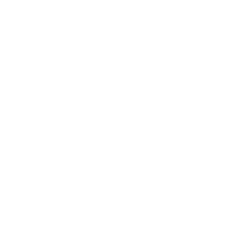
iudad bonaerense de Olavarría. La gobernadora bonaerense María
 honestos», […]