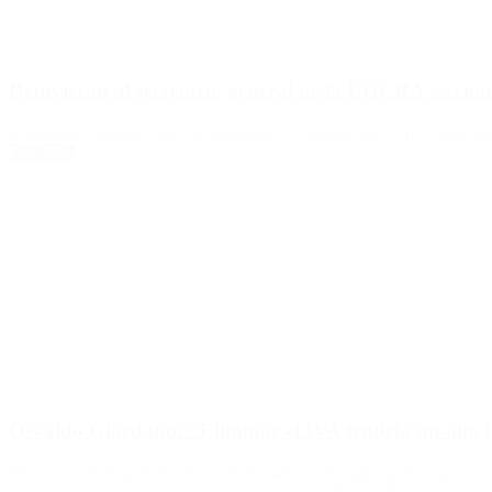
Detuvieron al secretario general de la UOCRA seccion
Es por una causa por asociación ilícita y extorsión. Otros dos sindica
Leer Más
Osvaldo Giordano: “Eliminar el IVA tendría un alto im
El ministro de Hacienda de Córdoba habló sobre la propuesta para redu