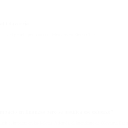
al Olavarría
listas del gremio permanecen detenidos en Sierra Chica.
pacto en finanzas pero se justifica ese esfuerzo”
cir el impacto en las boletas. Además, el intendente de Olavarría Ezequ