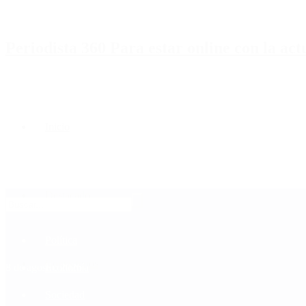
Periodista 360 Para estar online con la ac
Inicio
Destacado
Política
Contactenos
8 de agosto, 2026
Economía
Sociedad