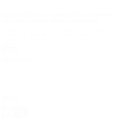
Grabois admitió que las usurpaciones son un delito,
pero «hay ilícitos que reflejan desesperación»
El dirigente social se defendió de las acusaciones en su contra y
aseguró que no impulsa las tomas de tierras que se vienen
registrando en varios puntos del país. «El que usurpa tierras y tiene
odio de clase no soy yo», afirmó.
Leer Más
4D Producciones
Seguinos