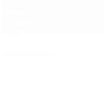
Política
Contactenos
6 de agosto, 2026
Economía
Sociedad
Quiénes Somos
Mundo
Inicio
>
oligarquía
Etiquetas Archivadas: oligarquía