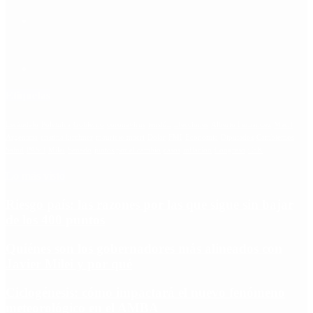
Etiquetas
Escándalo
Polemica
Gobierno
coronavirus
tensión
Elecciones
Alberto Fernandez
Macri
Argentina
cristina kirchner
mauricio macri
Dolar
FMI
Economia
Diputados
Cambiemos
Salud
PASO
Milei
Senado
juntos por el cambio
casos
inflacion
Congreso
CFK
Lo más visto
Riesgo país: las razones por las que sigue sin bajar
de los 400 puntos
Quiénes son los gobernadores más alineados con
Javier Milei y por qué
Ciclogénesis: cómo impactará el nuevo fenómeno
meteorológico en el AMBA