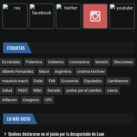
ETIQUETAS
Escándalo
Polemica
Gobierno
coronavirus
tensión
Elecciones
Alberto Fernandez
Macri
Argentina
cristina kirchner
mauricio macri
Dolar
FMI
Economia
Diputados
Cambiemos
Salud
PASO
Milei
Senado
juntos por el cambio
casos
inflacion
Congreso
CFK
LO MÁS VISTO
Quiénes declararon en el juicio por la desaparición de Loan