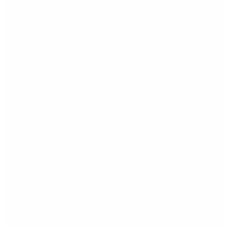
Etiquetas
Escándalo
Polemica
Gobierno
coronavirus
tensión
Elecciones
Alberto Fernandez
Macri
Argentina
cristina kirchner
mauricio macri
Dolar
FMI
Economia
Diputados
Cambiemos
Salud
PASO
Milei
Senado
juntos por el cambio
casos
inflacion
Congreso
CFK
Lo más visto
Qué dijo Candela Arizaga tras el escándalo con
Facundo Moyano
Quiénes declararon en el juicio por la desaparición
de Loan