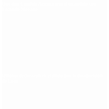
Qué dijo Candela Arizaga tras el escándalo con
Facundo Moyano
Quiénes declararon en el juicio por la desaparición
de Loan