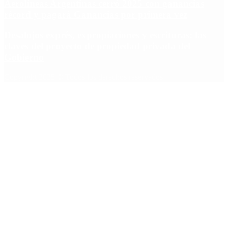
Aerolíneas Argentinas cerró 2025 con ganancias
récord y pagará Ganancias por primera vez
Desalojos exprés, expropiaciones y escrituras: las
claves del proyecto de propiedad privada del
Gobierno
Copyright 2025 © Todos los derechos reservados