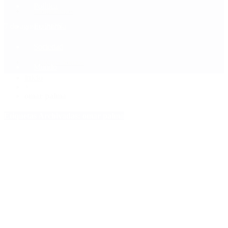
Política
Contactenos
7 de agosto, 2026
Economía
Sociedad
Quiénes Somos
Mundo
Inicio
>
omar palma
Etiquetas Archivadas: omar palma