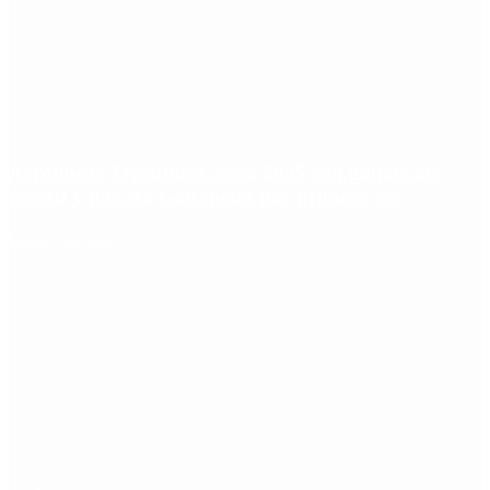
Aerolíneas Argentinas cerró 2025 con ganancias
récord y pagará Ganancias por primera vez
Redes Sociales