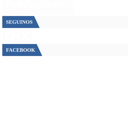
SEGUINOS
FACEBOOK