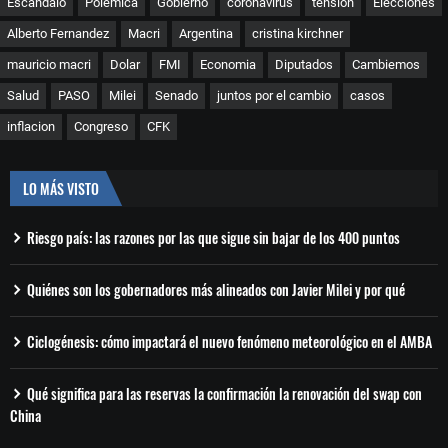
Escándalo
Polemica
Gobierno
coronavirus
tensión
Elecciones
Alberto Fernandez
Macri
Argentina
cristina kirchner
mauricio macri
Dolar
FMI
Economia
Diputados
Cambiemos
Salud
PASO
Milei
Senado
juntos por el cambio
casos
inflacion
Congreso
CFK
LO MÁS VISTO
Riesgo país: las razones por las que sigue sin bajar de los 400 puntos
Quiénes son los gobernadores más alineados con Javier Milei y por qué
Ciclogénesis: cómo impactará el nuevo fenómeno meteorológico en el AMBA
Qué significa para las reservas la confirmación la renovación del swap con
China