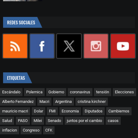
REDES SOCIALES
ETIQUETAS
Escándalo
Polemica
Gobierno
coronavirus
tensión
Elecciones
Alberto Fernandez
Macri
Argentina
cristina kirchner
mauricio macri
Dolar
FMI
Economia
Diputados
Cambiemos
Salud
PASO
Milei
Senado
juntos por el cambio
casos
inflacion
Congreso
CFK