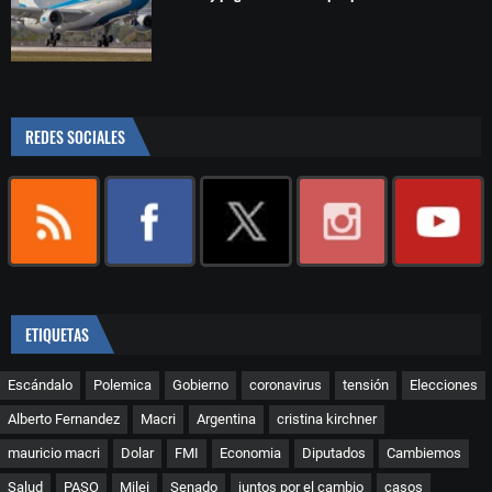
REDES SOCIALES
ETIQUETAS
Escándalo
Polemica
Gobierno
coronavirus
tensión
Elecciones
Alberto Fernandez
Macri
Argentina
cristina kirchner
mauricio macri
Dolar
FMI
Economia
Diputados
Cambiemos
Salud
PASO
Milei
Senado
juntos por el cambio
casos