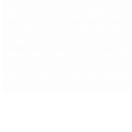
Desalojo exprés: qué cambia para inquilinos y
propietarios con el proyecto que aprobó el Senado
“Fuerza Suma”: el nuevo movimiento de Osvaldo
Cornide que propone un plan de desarrollo para la
Argentina
Hernán Lacunza se anotó en la carrera electoral del
PRO: “La intención es competir”
Murió Jorge Messi, el padre de Lionel Messi: así fue
su figura crucial en la carrera del capitán argentino
Copyright 2025 © Todos los derechos reservados