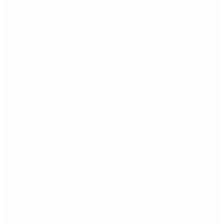
Etiquetas
Escándalo
Polemica
Gobierno
coronavirus
tensión
Elecciones
Alberto Fernandez
Macri
Argentina
cristina kirchner
mauricio macri
Dolar
FMI
Economia
Diputados
Cambiemos
Salud
PASO
Milei
Senado
juntos por el cambio
casos
inflacion
Congreso
CFK
Lo más visto