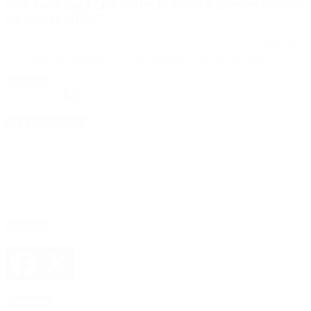
San Juan para “no darles pruebas a quienes pueden
ser responsables”
El ministro de Defensa se presentó en el Congreso. “Me comprometí
a encontrar el submarino. Lo encontramos, mal que les pese a
algunos”, aseguró.
Leer Más
Página 1 of 3
1
2
3
»
4D Producciones
Seguinos
Facebook