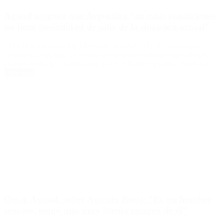
Aguad aseguró que Argentina “en estas condiciones
no tiene posibilidad de salir de la situación actual”
El ex funcionario del gobierno de Mauricio Macri sostuvo que
“estamos condenado al fracaso porque hemos renunciado al éxito”,
tras referirse a las medidas que tomó el Poder Ejecutivo Nacional.
Leer Más
Oscar Aguad, sobre Agustín Rossi: “Es un hombre
sensato, tengo una muy buena imagen de él”