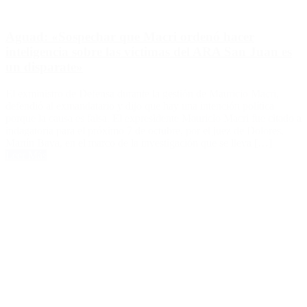
Aguad: «Sospechar que Macri ordenó hacer
inteligencia sobre las víctimas del ARA San Juan es
un disparate»
El exministro de Defensa durante la gestión de Mauricio Macri,
defendió al exmandatario y dijo que hay una intención política
porque la causa es falsa. El expresidente Mauricio Macri fue citado a
indagatoria para el próximo 7 de octubre, por el juez de Dolores,
Martín Bava, en el marco de la investigación que se lleva […]
Leer Más