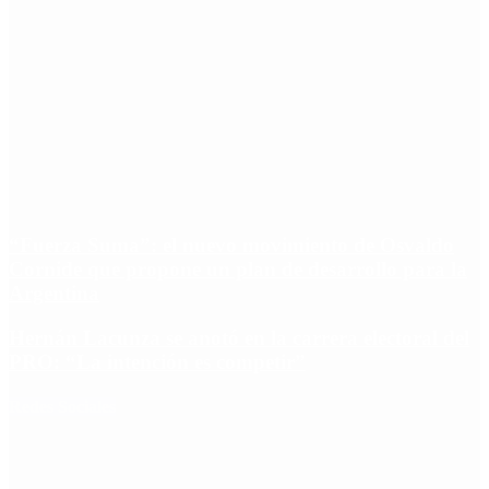
“Fuerza Suma”: el nuevo movimiento de Osvaldo
Cornide que propone un plan de desarrollo para la
Argentina
Hernán Lacunza se anotó en la carrera electoral del
PRO: “La intención es competir”
Redes Sociales