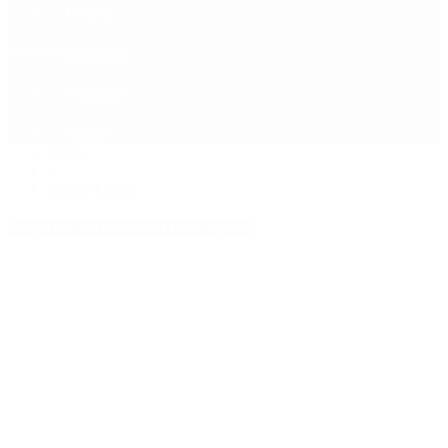
Política
Contactenos
8 de agosto, 2026
Economía
Sociedad
Quiénes Somos
Mundo
Inicio
>
Oscar Aguad
Etiquetas Archivadas: Oscar Aguad