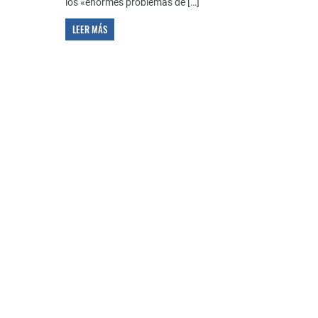
los «enormes problemas de […]
LEER MÁS